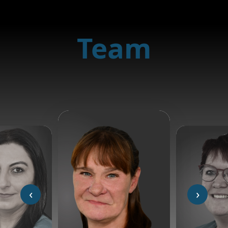
Team
‹
›