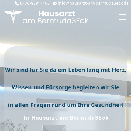
0176-80811166
info@hausarzt-am-bermuda3eck.de
Wir sind für Sie da ein Leben lang mit Herz,
Wissen und Fürsorge begleiten wir Sie
in allen Fragen rund um Ihre Gesundheit
Ihr Hausarzt am Bermuda3Eck